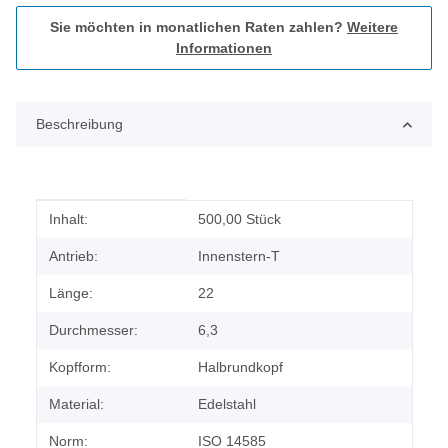
Sie möchten in monatlichen Raten zahlen?
Weitere
Informationen
Beschreibung
Produkteigenschaft
Wert
Inhalt:
500,00 Stück
Antrieb:
Innenstern-T
Länge:
22
Durchmesser:
6,3
Kopfform:
Halbrundkopf
Material:
Edelstahl
Norm:
ISO 14585