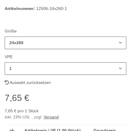
Artikelnummer:
12506-24x260-1
Größe
24x260
VPE
1
Auswahl zurücksetzen
7,65 €
7,65 € pro 1 Stück
inkl. 19% USt. , zzgl.
Versand
ab
Artikelpreis / VE (1,00 Stück)
Grundpreis