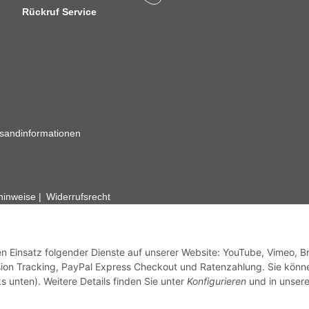
Rückruf Service
sandinformationen
zhinweise
Widerrufsrecht
rhafte Angaben vorbehalten. Wenn Sie Datenblätter oder spezielle tec
ervice. Abbildungen der Artikel können beispielhaft sein und vom Pr
den Einsatz folgender Dienste auf unserer Website: YouTube, Vimeo, B
ion Tracking, PayPal Express Checkout und Ratenzahlung. Sie könn
s unten). Weitere Details finden Sie unter
Konfigurieren
und in unsere