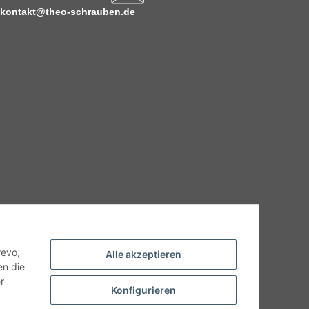
kontakt@theo-schrauben.de
hnische Eigenschaften benötigen, wenden Sie sich bitte an
odukt abweichen.
revo,
Alle akzeptieren
en die
r
Konfigurieren