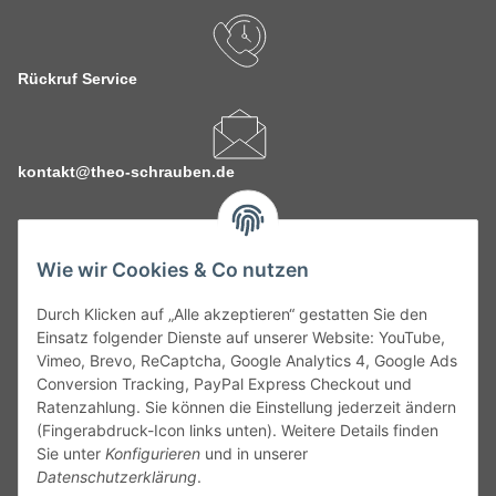
Rückruf Service
kontakt@theo-schrauben.de
Wie wir Cookies & Co nutzen
Durch Klicken auf „Alle akzeptieren“ gestatten Sie den
Service
Einsatz folgender Dienste auf unserer Website: YouTube,
Vimeo, Brevo, ReCaptcha, Google Analytics 4, Google Ads
Conversion Tracking, PayPal Express Checkout und
Gesetzliche Informationen
Ratenzahlung. Sie können die Einstellung jederzeit ändern
(Fingerabdruck-Icon links unten). Weitere Details finden
Alle technischen Angaben ohne Gewähr. Irrtümer und fehlerhafte
Sie unter
Konfigurieren
und in unserer
Angaben vorbehalten. Wenn Sie Datenblätter oder spezielle
Datenschutzerklärung
.
technische Eigenschaften benötigen, wenden Sie sich bitte an