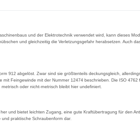
Maschinenbaus und der Elektrotechnik verwendet wird, kann dieses Mod
bschen und gleichzeitig die Verletzungsgefahr herabsetzen. Auch das
orm 912 abgelöst. Zwar sind sie größtenteils deckungsgleich, allerding
e mit Feingewinde mit der Nummer 12474 beschrieben. Die ISO 4762 fa
trisch oder nicht-metrisch bleibt hier undefiniert.
er und bietet leichten Zugang, eine gute Kraftübertragung für den Ant
de und praktische Schraubenform dar.