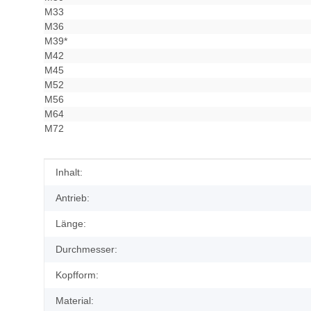
M33
M36
M39*
M42
M45
M52
M56
M64
M72
Produkteigenschaft
Wert
Inhalt:
Antrieb:
Länge:
Durchmesser:
Kopfform:
Material: