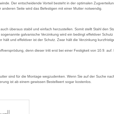
inde. Der entscheidende Vorteil besteht in der optimalen Zugverteilun
der anderen Seite wird das Befestigen mit einer Mutter notwendig.
 auch überaus stabil und einfach herzustellen. Somit stellt Stahl den S
ie sogenannte galvanische Verzinkung wird ein bedingt effektiver Schut
er hält und effektiver ist der Schutz. Zwar hält die Verzinkung kurzfri
offversprödung, denn dieser tritt erst bei einer Festigkeit von 10.9. auf
tter sind für die Montage wegzudenken. Wenn Sie auf der Suche nach 
erung ist ab einem gewissen Bestellwert sogar kostenlos.