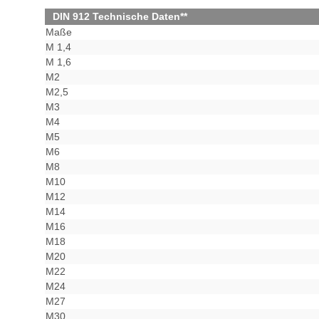
DIN 912 Technische Daten**
Maße
M 1,4
M 1,6
M2
M2,5
M3
M4
M5
M6
M8
M10
M12
M14
M16
M18
M20
M22
M24
M27
M30