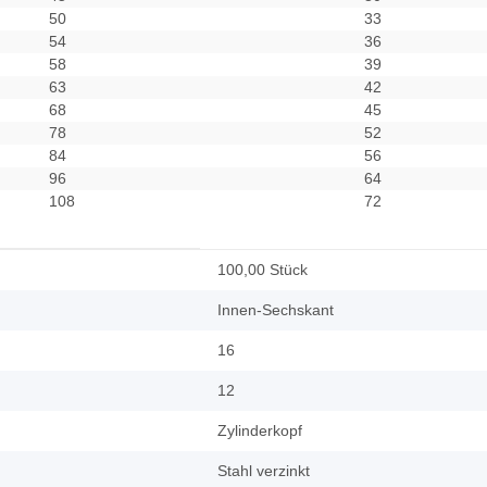
50
33
54
36
58
39
63
42
68
45
78
52
84
56
96
64
108
72
100,00 Stück
Innen-Sechskant
16
12
Zylinderkopf
Stahl verzinkt