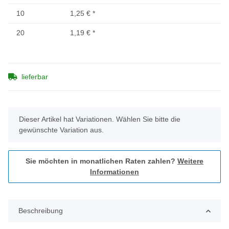
10
1,25 €
*
20
1,19 €
*
lieferbar
x
Dieser Artikel hat Variationen. Wählen Sie bitte die
gewünschte Variation aus.
Sie möchten in monatlichen Raten zahlen?
Weitere
Informationen
Beschreibung