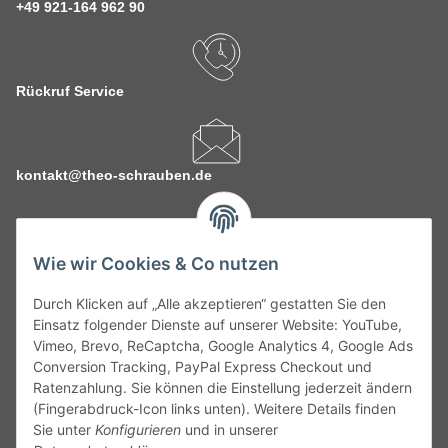
+49 921-164 962 90
Rückruf Service
kontakt@theo-schrauben.de
Wie wir Cookies & Co nutzen
Durch Klicken auf „Alle akzeptieren“ gestatten Sie den
Service
Einsatz folgender Dienste auf unserer Website: YouTube,
Vimeo, Brevo, ReCaptcha, Google Analytics 4, Google Ads
Conversion Tracking, PayPal Express Checkout und
Gesetzliche Informationen
Ratenzahlung. Sie können die Einstellung jederzeit ändern
(Fingerabdruck-Icon links unten). Weitere Details finden
Alle technischen Angaben ohne Gewähr. Irrtümer und fehlerhafte
Sie unter
Konfigurieren
und in unserer
Angaben vorbehalten. Wenn Sie Datenblätter oder spezielle