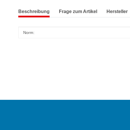
Beschreibung
Frage zum Artikel
Hersteller
Produkteigenschaft
Wert
Norm: