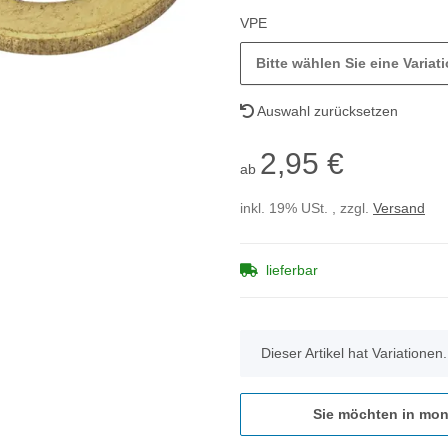
VPE
Bitte wählen Sie eine Variati
Auswahl zurücksetzen
2,95 €
ab
inkl. 19% USt. , zzgl.
Versand
lieferbar
x
Dieser Artikel hat Variationen
Sie möchten in mon