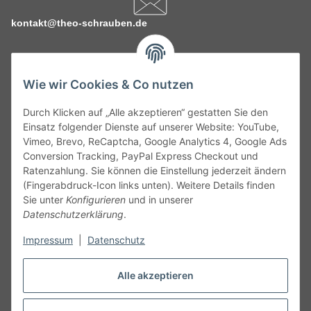
kontakt@theo-schrauben.de
Wie wir Cookies & Co nutzen
Durch Klicken auf „Alle akzeptieren“ gestatten Sie den
Service
Einsatz folgender Dienste auf unserer Website: YouTube,
Vimeo, Brevo, ReCaptcha, Google Analytics 4, Google Ads
Conversion Tracking, PayPal Express Checkout und
Gesetzliche Informationen
Ratenzahlung. Sie können die Einstellung jederzeit ändern
(Fingerabdruck-Icon links unten). Weitere Details finden
Alle technischen Angaben ohne Gewähr. Irrtümer und fehlerhafte
Sie unter
Konfigurieren
und in unserer
Angaben vorbehalten. Wenn Sie Datenblätter oder spezielle
Datenschutzerklärung
.
technische Eigenschaften benötigen, wenden Sie sich bitte an
Impressum
|
Datenschutz
unseren Kundenservice. Abbildungen der Artikel können
beispielhaft sein und vom Produkt abweichen.
Alle akzeptieren
Vertrag widerrufen