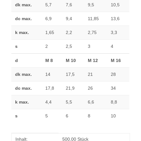
dk max.
5,7
7,6
9,5
10,5
dc max.
6,9
9,4
11,85
13,6
k max.
1,65
2,2
2,75
3,3
s
2
2,5
3
4
d
M 8
M 10
M 12
M 16
dk max.
14
17,5
21
28
dc max.
17,8
21,9
26
34
k max.
4,4
5,5
6,6
8,8
s
5
6
8
10
Produkteigenschaft
Wert
Inhalt:
500,00 Stück