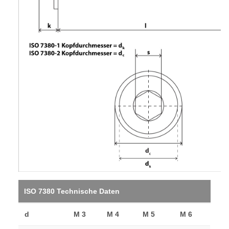
ISO 7380 Technische Daten
d
M 3
M 4
M 5
M 6