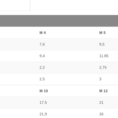
M 4
M 5
7,6
9,5
9,4
11,85
2,2
2,75
2,5
3
M 10
M 12
17,5
21
21,9
26