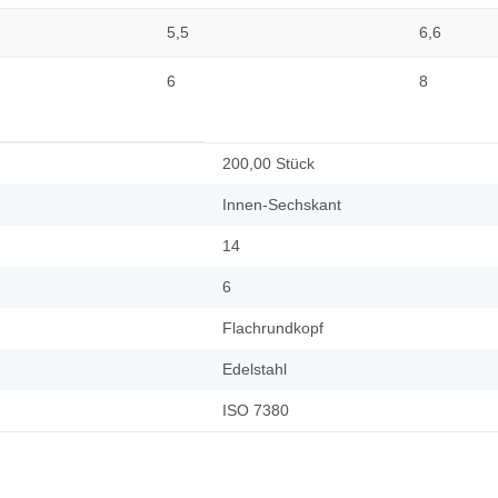
5,5
6,6
6
8
200,00 Stück
Innen-Sechskant
14
6
Flachrundkopf
Edelstahl
ISO 7380