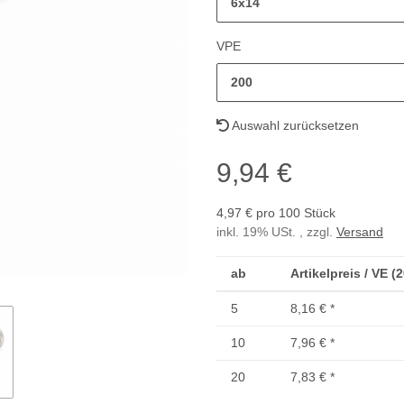
6x14
VPE
200
Auswahl zurücksetzen
9,94 €
4,97 € pro 100 Stück
inkl. 19% USt. , zzgl.
Versand
ab
Artikelpreis / VE (
5
8,16 €
*
10
7,96 €
*
20
7,83 €
*