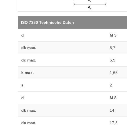
ISO 7380 Technische Daten
d
M 3
dk max.
5,7
dc max.
6,9
k max.
1,65
s
2
d
M 8
dk max.
14
dc max.
17,8