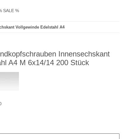
% SALE %
chskant Vollgewinde Edelstahl A4
undkopfschrauben Innensechskant
ahl A4 M 6x14/14 200 Stück
0