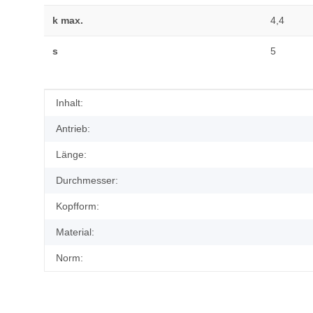
k max.
4,4
s
5
Produkteigenschaft
Wert
Inhalt:
Antrieb:
Länge:
Durchmesser:
Kopfform:
Material:
Norm: