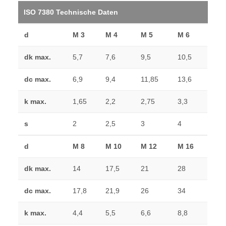
ISO 7380 Technische Daten
d
M 3
M 4
M 5
M 6
dk max.
5,7
7,6
9,5
10,5
dc max.
6,9
9,4
11,85
13,6
k max.
1,65
2,2
2,75
3,3
s
2
2,5
3
4
d
M 8
M 10
M 12
M 16
dk max.
14
17,5
21
28
dc max.
17,8
21,9
26
34
k max.
4,4
5,5
6,6
8,8