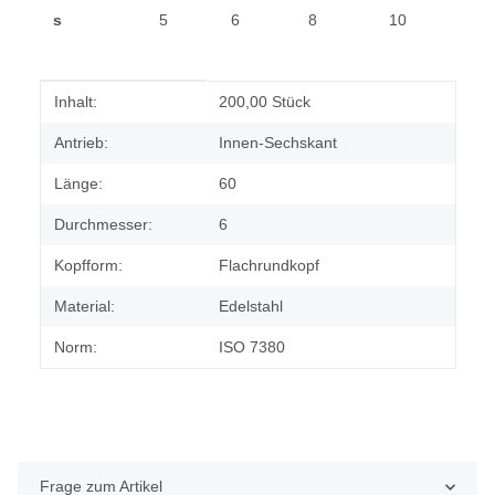
s
5
6
8
10
Produkteigenschaft
Wert
Inhalt:
200,00 Stück
Antrieb:
Innen-Sechskant
Länge:
60
Durchmesser:
6
Kopfform:
Flachrundkopf
Material:
Edelstahl
Norm:
ISO 7380
Frage zum Artikel