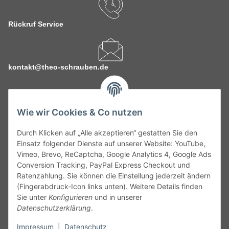
Rückruf Service
kontakt@theo-schrauben.de
Wie wir Cookies & Co nutzen
Durch Klicken auf „Alle akzeptieren“ gestatten Sie den
Service
Einsatz folgender Dienste auf unserer Website: YouTube,
Vimeo, Brevo, ReCaptcha, Google Analytics 4, Google Ads
Conversion Tracking, PayPal Express Checkout und
Gesetzliche Informationen
Ratenzahlung. Sie können die Einstellung jederzeit ändern
(Fingerabdruck-Icon links unten). Weitere Details finden
Alle technischen Angaben ohne Gewähr. Irrtümer und fehlerhafte
Sie unter
Konfigurieren
und in unserer
Angaben vorbehalten. Wenn Sie Datenblätter oder spezielle
Datenschutzerklärung
.
technische Eigenschaften benötigen, wenden Sie sich bitte an
Impressum
|
Datenschutz
unseren Kundenservice. Abbildungen der Artikel können