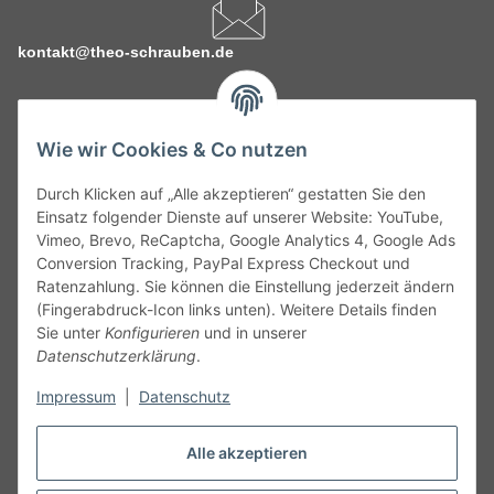
kontakt@theo-schrauben.de
Wie wir Cookies & Co nutzen
Durch Klicken auf „Alle akzeptieren“ gestatten Sie den
Service
Einsatz folgender Dienste auf unserer Website: YouTube,
Vimeo, Brevo, ReCaptcha, Google Analytics 4, Google Ads
Conversion Tracking, PayPal Express Checkout und
Gesetzliche Informationen
Ratenzahlung. Sie können die Einstellung jederzeit ändern
(Fingerabdruck-Icon links unten). Weitere Details finden
Alle technischen Angaben ohne Gewähr. Irrtümer und fehlerhafte
Sie unter
Konfigurieren
und in unserer
Angaben vorbehalten. Wenn Sie Datenblätter oder spezielle
Datenschutzerklärung
.
technische Eigenschaften benötigen, wenden Sie sich bitte an
Impressum
|
Datenschutz
unseren Kundenservice. Abbildungen der Artikel können
beispielhaft sein und vom Produkt abweichen.
Alle akzeptieren
Vertrag widerrufen