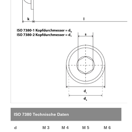
ISO 7380 Technische Daten
d
M 3
M 4
M 5
M 6