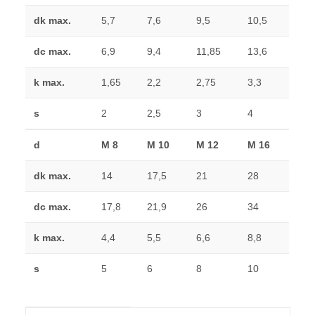
dk max.
5,7
7,6
9,5
10,5
dc max.
6,9
9,4
11,85
13,6
k max.
1,65
2,2
2,75
3,3
s
2
2,5
3
4
d
M 8
M 10
M 12
M 16
dk max.
14
17,5
21
28
dc max.
17,8
21,9
26
34
k max.
4,4
5,5
6,6
8,8
s
5
6
8
10