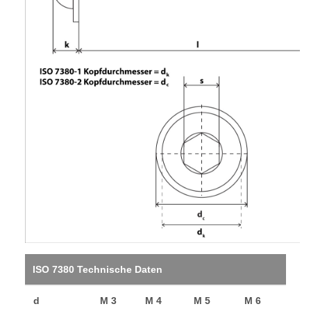
ISO 7380 Technische Daten
d
M 3
M 4
M 5
M 6