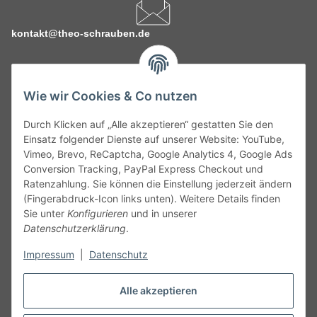
kontakt@theo-schrauben.de
Wie wir Cookies & Co nutzen
Durch Klicken auf „Alle akzeptieren“ gestatten Sie den
Service
Einsatz folgender Dienste auf unserer Website: YouTube,
Vimeo, Brevo, ReCaptcha, Google Analytics 4, Google Ads
Conversion Tracking, PayPal Express Checkout und
Gesetzliche Informationen
Ratenzahlung. Sie können die Einstellung jederzeit ändern
(Fingerabdruck-Icon links unten). Weitere Details finden
Alle technischen Angaben ohne Gewähr. Irrtümer und fehlerhafte
Sie unter
Konfigurieren
und in unserer
Angaben vorbehalten. Wenn Sie Datenblätter oder spezielle
Datenschutzerklärung
.
technische Eigenschaften benötigen, wenden Sie sich bitte an
Impressum
|
Datenschutz
unseren Kundenservice. Abbildungen der Artikel können
beispielhaft sein und vom Produkt abweichen.
Alle akzeptieren
Vertrag widerrufen