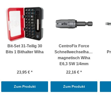
Bit-Set 31-Teilig 30
CentroFix Force
Bits 1 Bithalter Wiha
Schnellwechselhalter
Pr
magnetisch Wiha
E6,3 SW 1/4mm
23,95 €
*
22,16 €
*
Zum Produkt
Zum Produkt