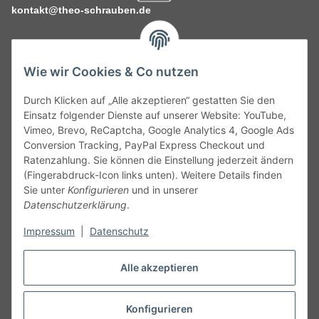
kontakt@theo-schrauben.de
Wie wir Cookies & Co nutzen
Durch Klicken auf „Alle akzeptieren“ gestatten Sie den
Service
Einsatz folgender Dienste auf unserer Website: YouTube,
Vimeo, Brevo, ReCaptcha, Google Analytics 4, Google Ads
Conversion Tracking, PayPal Express Checkout und
Gesetzliche Informationen
Ratenzahlung. Sie können die Einstellung jederzeit ändern
(Fingerabdruck-Icon links unten). Weitere Details finden
Alle technischen Angaben ohne Gewähr. Irrtümer und fehlerhafte
Sie unter
Konfigurieren
und in unserer
Angaben vorbehalten. Wenn Sie Datenblätter oder spezielle
Datenschutzerklärung
.
technische Eigenschaften benötigen, wenden Sie sich bitte an
Impressum
|
Datenschutz
unseren Kundenservice. Abbildungen der Artikel können
beispielhaft sein und vom Produkt abweichen.
Alle akzeptieren
Vertrag widerrufen
Konfigurieren