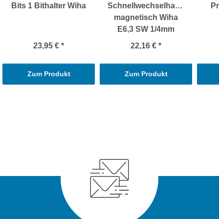
Bits 1 Bithalter Wiha
Schnellwechselhalter
Pr
magnetisch Wiha
E6,3 SW 1/4mm
23,95 €
*
22,16 €
*
Zum Produkt
Zum Produkt