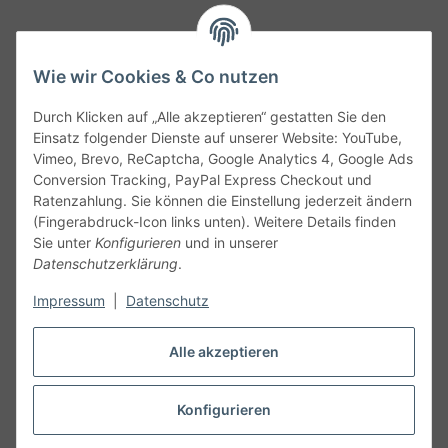
Wie wir Cookies & Co nutzen
Durch Klicken auf „Alle akzeptieren“ gestatten Sie den
Service
Einsatz folgender Dienste auf unserer Website: YouTube,
Vimeo, Brevo, ReCaptcha, Google Analytics 4, Google Ads
Conversion Tracking, PayPal Express Checkout und
Gesetzliche Informationen
Ratenzahlung. Sie können die Einstellung jederzeit ändern
(Fingerabdruck-Icon links unten). Weitere Details finden
Alle technischen Angaben ohne Gewähr. Irrtümer und fehlerhafte
Sie unter
Konfigurieren
und in unserer
Angaben vorbehalten. Wenn Sie Datenblätter oder spezielle
Datenschutzerklärung
.
technische Eigenschaften benötigen, wenden Sie sich bitte an
Impressum
|
Datenschutz
unseren Kundenservice. Abbildungen der Artikel können
beispielhaft sein und vom Produkt abweichen.
Alle akzeptieren
Vertrag widerrufen
Konfigurieren
* Alle Preise inkl. gesetzlicher USt., zzgl.
Versand