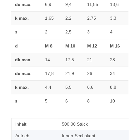
dc max.
6,9
9,4
11,85
13,6
k max.
1,65
2,2
2,75
3,3
s
2
2,5
3
4
d
M 8
M 10
M 12
M 16
dk max.
14
17,5
21
28
dc max.
17,8
21,9
26
34
k max.
4,4
5,5
6,6
8,8
s
5
6
8
10
Produkteigenschaft
Wert
Inhalt:
500,00 Stück
Antrieb:
Innen-Sechskant