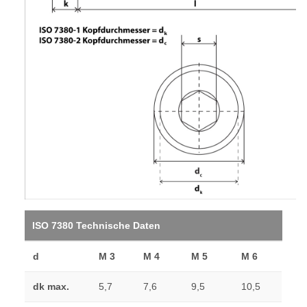
ISO 7380 Technische Daten
d
M 3
M 4
M 5
M 6
dk max.
5,7
7,6
9,5
10,5