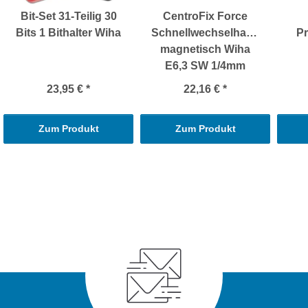
Bit-Set 31-Teilig 30
CentroFix Force
Bits 1 Bithalter Wiha
Schnellwechselhalter
Pr
magnetisch Wiha
E6,3 SW 1/4mm
23,95 €
*
22,16 €
*
Zum Produkt
Zum Produkt