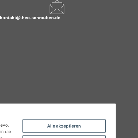
kontakt@theo-schrauben.de
hnische Eigenschaften benötigen, wenden Sie sich bitte an
odukt abweichen.
revo,
Alle akzeptieren
en die
r