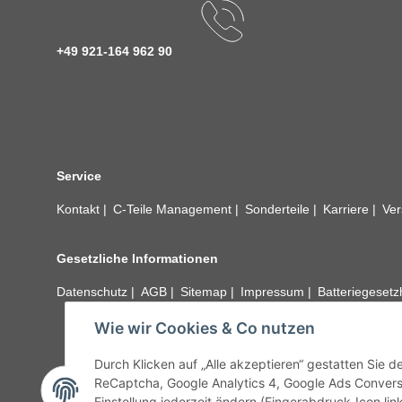
+49 921-164 962 90
Service
Kontakt
C-Teile Management
Sonderteile
Karriere
Ver
Gesetzliche Informationen
Datenschutz
AGB
Sitemap
Impressum
Batteriegeset
Wie wir Cookies & Co nutzen
Alle technischen Angaben ohne Gewähr. Irrtümer und fehle
unseren Kundens
Durch Klicken auf „Alle akzeptieren“ gestatten Sie 
ReCaptcha, Google Analytics 4, Google Ads Convers
Einstellung jederzeit ändern (Fingerabdruck-Icon link