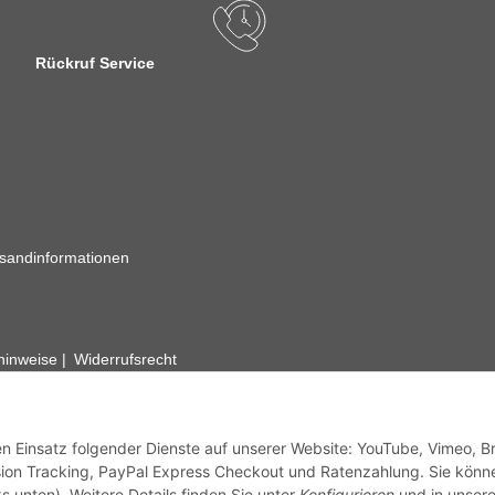
Rückruf Service
sandinformationen
zhinweise
Widerrufsrecht
rhafte Angaben vorbehalten. Wenn Sie Datenblätter oder spezielle tec
ervice. Abbildungen der Artikel können beispielhaft sein und vom Pr
den Einsatz folgender Dienste auf unserer Website: YouTube, Vimeo, B
ion Tracking, PayPal Express Checkout und Ratenzahlung. Sie könn
s unten). Weitere Details finden Sie unter
Konfigurieren
und in unsere