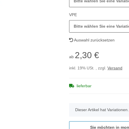
Bitte wählen Sie eine Variati
VPE
Bitte wählen Sie eine Variati
Auswahl zurücksetzen
2,30 €
ab
inkl. 19% USt. , zzgl.
Versand
lieferbar
x
Dieser Artikel hat Variationen
Sie möchten in mon