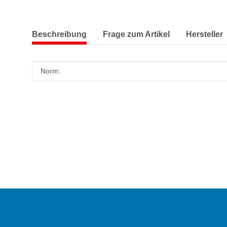
Beschreibung
Frage zum Artikel
Hersteller
Produkteigenschaft
Wert
Norm: