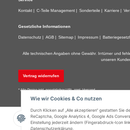
Kontakt
C-Teile Management
Sonderteile
Karriere
Ver
Gesetzliche Informationen
Datenschutz
AGB
Sitemap
Impressum
Batteriegeset
Alle technischen Angaben ohne Gewähr. Irrtümer und fehle
unseren Kundens
Vertrag widerrufen
* Alle Preise inkl. gesetzlicher USt., zzgl.
Versand
Wie wir Cookies & Co nutzen
Durch Klicken auf „Alle akzeptieren“ gestatten Sie 
ReCaptcha, Google Analytics 4, Google Ads Convers
Einstellung jederzeit ändern (Fingerabdruck-Icon link
Datenschutzerklärung
.