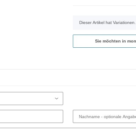
x
Dieser Artikel hat Variationen
Sie möchten in mon
Nachname
- optionale Angab