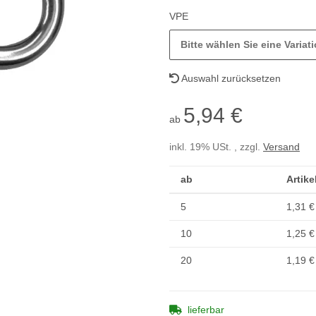
VPE
Bitte wählen Sie eine Variati
Auswahl zurücksetzen
5,94 €
ab
inkl. 19% USt. , zzgl.
Versand
ab
Artike
5
1,31 €
10
1,25 €
20
1,19 €
lieferbar