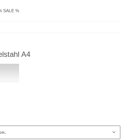
% SALE %
lstahl A4
on.