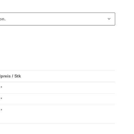
on.
lpreis / Stk
*
*
*