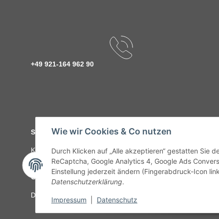
+49 921-164 962 90
Wie wir Cookies & Co nutzen
Service
Kontakt
C-Teile Management
Sonderteile
Karriere
Ver
Durch Klicken auf „Alle akzeptieren“ gestatten Sie 
ReCaptcha, Google Analytics 4, Google Ads Convers
Einstellung jederzeit ändern (Fingerabdruck-Icon link
Gesetzliche Informationen
Datenschutzerklärung
.
Datenschutz
AGB
Sitemap
Impressum
Batteriegeset
Impressum
|
Datenschutz