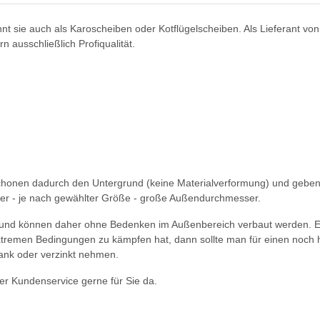
nnt sie auch als Karoscheiben oder Kotflügelscheiben. Als Lieferant vo
n ausschließlich Profiqualität.
chonen dadurch den Untergrund (keine Materialverformung) und geben 
der - je nach gewählter Größe - große Außendurchmesser.
 und können daher ohne Bedenken im Außenbereich verbaut werden. Es 
 extremen Bedingungen zu kämpfen hat, dann sollte man für einen noch
ank oder verzinkt nehmen.
r Kundenservice gerne für Sie da.