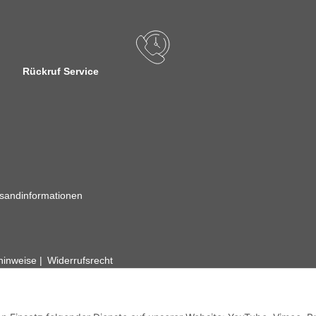
Rückruf Service
sandinformationen
zhinweise
Widerrufsrecht
rhafte Angaben vorbehalten. Wenn Sie Datenblätter oder spezielle tec
ervice. Abbildungen der Artikel können beispielhaft sein und vom Pr