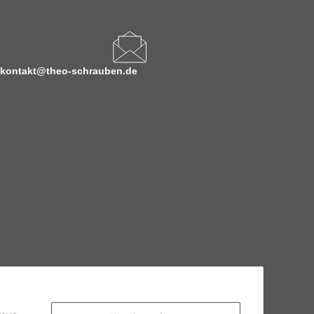
kontakt@theo-schrauben.de
hnische Eigenschaften benötigen, wenden Sie sich bitte an
odukt abweichen.