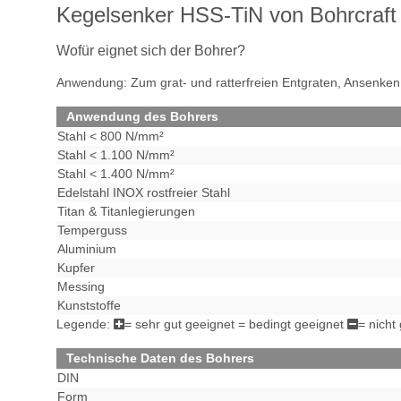
Kegelsenker HSS-TiN von Bohrcraf
Wofür eignet sich der Bohrer?
Anwendung: Zum grat- und ratterfreien Entgraten, Ansenken 
Anwendung des Bohrers
Stahl < 800 N/mm²
Stahl < 1.100 N/mm²
Stahl < 1.400 N/mm²
Edelstahl INOX rostfreier Stahl
Titan & Titanlegierungen
Temperguss
Aluminium
Kupfer
Messing
Kunststoffe
Legende:
= sehr gut geeignet
= bedingt geeignet
= nicht
Technische Daten des Bohrers
DIN
Form