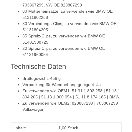
703867299, VW OE 823867299
80 Mutterneinsätze, zu verwenden wie BMW OE
51311802258
80 Verbindungs-Clips, zu verwenden wie BMW OE
51131804205
35 Spreiz-Clips, zu verwenden wie BMW OE
51481938725
20 Spreiz-Clips, zu verwenden wie BMW OE
51131960054
Technische Daten
Bruttogewicht: 456 g
Verpackung für Wandbehang geeignet: Ja
Zu verwenden wie OEM1: 51 31 1 802 258 | 51 13 1
804 205 | 51 13 1 960 054 | 51 11 8 174 185 | BMW
Zu verwenden wie OEM2: 823867299 | 703867299
Volkswagen
Produkteigenschaft
Wert
Inhalt:
1,00 Stück