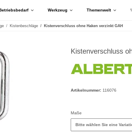
Betriebsbedarf
Werkzeug
Themenwelt
ge
Kistenbeschläge
Kistenverschluss ohne Haken verzinkt GAH
Kistenverschluss o
Artikelnummer:
116076
Maße
Bitte wählen Sie eine Variati