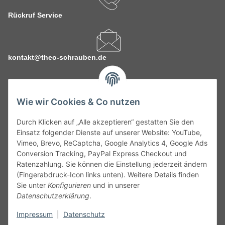
Rückruf Service
kontakt@theo-schrauben.de
Wie wir Cookies & Co nutzen
Durch Klicken auf „Alle akzeptieren“ gestatten Sie den
Service
Einsatz folgender Dienste auf unserer Website: YouTube,
Vimeo, Brevo, ReCaptcha, Google Analytics 4, Google Ads
Conversion Tracking, PayPal Express Checkout und
Gesetzliche Informationen
Ratenzahlung. Sie können die Einstellung jederzeit ändern
(Fingerabdruck-Icon links unten). Weitere Details finden
Alle technischen Angaben ohne Gewähr. Irrtümer und fehlerhafte
Sie unter
Konfigurieren
und in unserer
Angaben vorbehalten. Wenn Sie Datenblätter oder spezielle
Datenschutzerklärung
.
technische Eigenschaften benötigen, wenden Sie sich bitte an
Impressum
|
Datenschutz
unseren Kundenservice. Abbildungen der Artikel können
beispielhaft sein und vom Produkt abweichen.