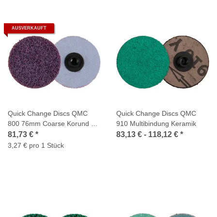
AUSVERKAUFT
Quick Change Discs QMC
Quick Change Discs QMC
800 76mm Coarse Korund 25
910 Multibindung Keramik
Stück
81,73 €
*
83,13 € -
118,12 €
*
3,27 € pro 1 Stück