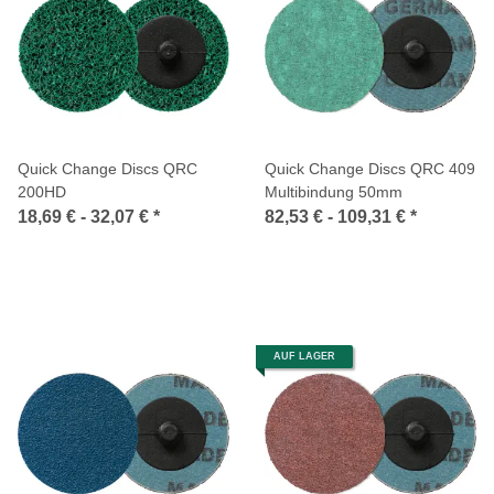
Quick Change Discs QRC
Quick Change Discs QRC 409
200HD
Multibindung 50mm
18,69 € -
32,07 €
*
82,53 € -
109,31 €
*
AUF LAGER