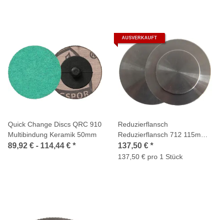
AUSVERKAUFT
Quick Change Discs QRC 910
Reduzierflansch
Multibindung Keramik 50mm
Reduzierflansch 712 115mm
1 Stück
89,92 € -
114,44 €
*
137,50 €
*
137,50 € pro 1 Stück