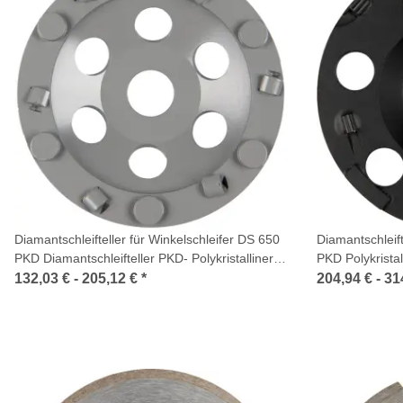
Diamantschleifteller für Winkelschleifer DS 650
Diamantschleift
PKD Diamantschleifteller PKD- Polykristalliner
PKD Polykrista
Diamant
132,03 € -
205,12 €
*
204,94 € -
31