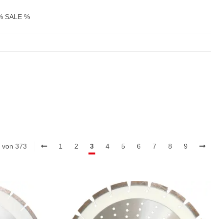
% SALE %
0 von 373
1
2
3
4
5
6
7
8
9