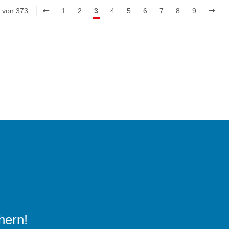
0 von 373
1
2
3
4
5
6
7
8
9
hern!