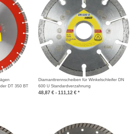
sägen
Diamanttrennscheiben für Winkelschleifer DN
ider DT 350 BT
600 U Standardverzahnung
48,87 € -
111,12 €
*