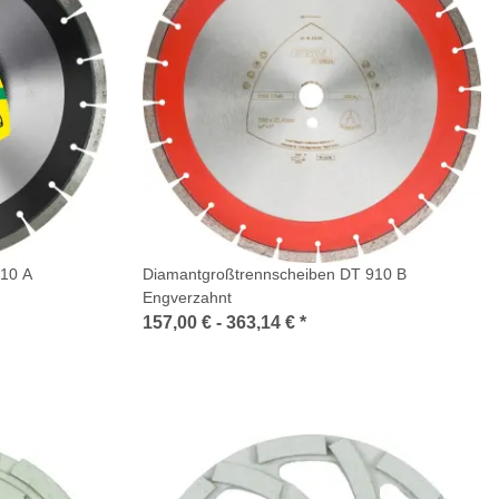
910 A
Diamantgroßtrennscheiben DT 910 B
Engverzahnt
157,00 € -
363,14 €
*