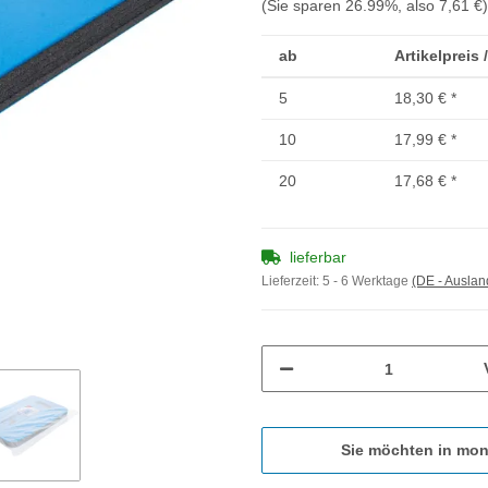
(Sie sparen
26.99%
, also
7,61 €
)
ab
Artikelpreis 
5
18,30 €
*
10
17,99 €
*
20
17,68 €
*
lieferbar
Lieferzeit:
5 - 6 Werktage
(DE - Ausla
Sie möchten in mon