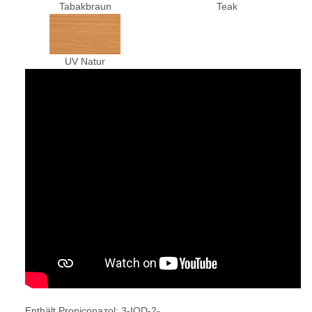
Tabakbraun
Teak
UV Natur
Enthält Propiconazol; 3-IOD-2-