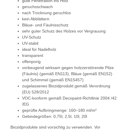
gute Penetration ins Holz
geruchsschwach
nach Trocknung geruchlos
kein Abblättern
Bläue- und Fäulnisschutz
sehr guter Schutz des Holzes vor Vergrauung
UV-Schutz
UV-stabil
ideal für Nadelholz
transparent
offenporig
vorbeugend wirksam gegen holzzerstörende Pilze
(Fäulnis) (gemäß EN113), Bläue (gemäß EN152)
und Schimmel (gemäß EN15457)
zugelassenes Biozidprodukt gemäß Verordnung
(EU) 528/2012
VOC-konform gemäß Decopaint-Richtlinie 2004 /42
/EG
geprüfte Aufbringmenge: 160–180 ml/m²
Gebindegrößen: 0,75l, 2,5l, 10l, 20l
Biozidprodukte sind vorsichtig zu verwenden. Vor