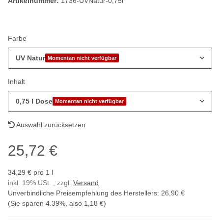
Artikelnummer:
1736-UVNatur-0,75l
Farbe
UV Natur
Momentan nicht verfügbar
Inhalt
0,75 l Dose
Momentan nicht verfügbar
Auswahl zurücksetzen
25,72 €
34,29 € pro 1 l
inkl. 19% USt. , zzgl.
Versand
Unverbindliche Preisempfehlung des Herstellers
:
26,90 €
(Sie sparen
4.39%
, also
1,18 €
)