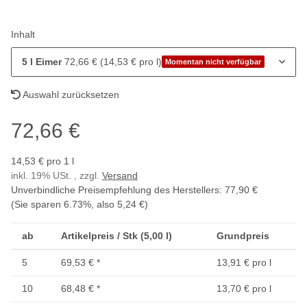
Inhalt
5 l Eimer
72,66 € (14,53 € pro l)
Momentan nicht verfügbar
Auswahl zurücksetzen
72,66 €
14,53 € pro 1 l
inkl. 19% USt. , zzgl.
Versand
Unverbindliche Preisempfehlung des Herstellers
:
77,90 €
(Sie sparen
6.73%
, also
5,24 €
)
ab
Artikelpreis / Stk (5,00 l)
Grundpreis
5
69,53 €
*
13,91 € pro l
10
68,48 €
*
13,70 € pro l