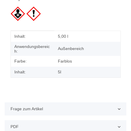
Produkteigenschaft
Wert
Inhalt:
5,00 l
Anwendungsbereic
Außenbereich
h:
Farbe:
Farblos
Inhalt:
5l
Frage zum Artikel
PDF