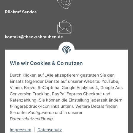
Rückruf Service
kontakt@theo-schrauben.de
Wie wir Cookies & Co nutzen
Durch Klicken auf „Alle akzeptieren“ gestatten Sie den
Service
Einsatz folgender Dienste auf unserer Website: YouTube,
Vimeo, Brevo, ReCaptcha, Google Analytics 4, Google Ads
Conversion Tracking, PayPal Express Checkout und
Gesetzliche Informationen
Ratenzahlung. Sie können die Einstellung jederzeit ändern
(Fingerabdruck-Icon links unten). Weitere Details finden
Alle technischen Angaben ohne Gewähr. Irrtümer und fehlerhafte
Sie unter
Konfigurieren
und in unserer
Angaben vorbehalten. Wenn Sie Datenblätter oder spezielle
Datenschutzerklärung
.
technische Eigenschaften benötigen, wenden Sie sich bitte an
Impressum
|
Datenschutz
unseren Kundenservice. Abbildungen der Artikel können