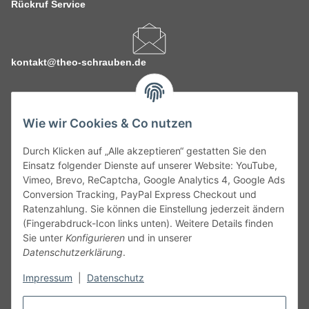
Rückruf Service
kontakt@theo-schrauben.de
Wie wir Cookies & Co nutzen
Durch Klicken auf „Alle akzeptieren“ gestatten Sie den
Service
Einsatz folgender Dienste auf unserer Website: YouTube,
Vimeo, Brevo, ReCaptcha, Google Analytics 4, Google Ads
Conversion Tracking, PayPal Express Checkout und
Gesetzliche Informationen
Ratenzahlung. Sie können die Einstellung jederzeit ändern
(Fingerabdruck-Icon links unten). Weitere Details finden
Alle technischen Angaben ohne Gewähr. Irrtümer und fehlerhafte
Sie unter
Konfigurieren
und in unserer
Angaben vorbehalten. Wenn Sie Datenblätter oder spezielle
Datenschutzerklärung
.
technische Eigenschaften benötigen, wenden Sie sich bitte an
Impressum
|
Datenschutz
unseren Kundenservice. Abbildungen der Artikel können
beispielhaft sein und vom Produkt abweichen.