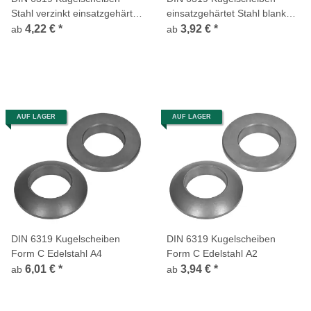
Stahl verzinkt einsatzgehärtet
einsatzgehärtet Stahl blank
Form C
Form C
4,22 €
*
3,92 €
*
ab
ab
AUF LAGER
AUF LAGER
DIN 6319 Kugelscheiben
DIN 6319 Kugelscheiben
Form C Edelstahl A4
Form C Edelstahl A2
6,01 €
*
3,94 €
*
ab
ab