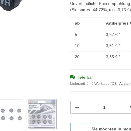
Unverbindliche Preisempfehlung 
(Sie sparen
44.72%
, also
3,73 €
)
ab
Artikelpreis 
5
3,67 €
*
10
3,61 €
*
20
3,55 €
*
lieferbar
Lieferzeit:
5 - 6 Werktage
(DE - Ausla
Sie möchten in mon