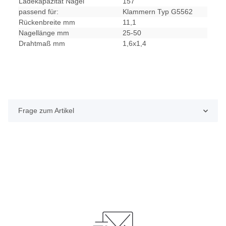
Ladekapazität Nägel
157
passend für:
Klammern Typ G5562
Rückenbreite mm
11,1
Nagellänge mm
25-50
Drahtmaß mm
1,6x1,4
Frage zum Artikel