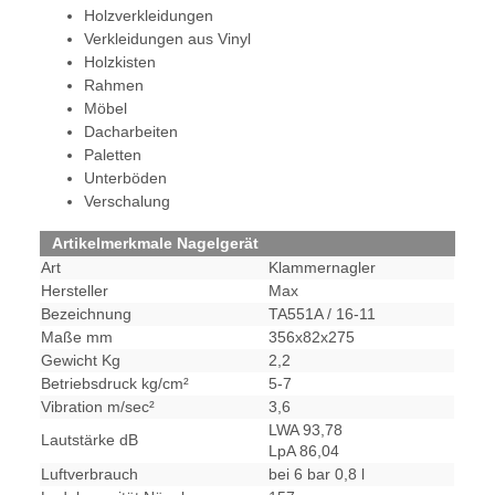
Holzverkleidungen
Verkleidungen aus Vinyl
Holzkisten
Rahmen
Möbel
Dacharbeiten
Paletten
Unterböden
Verschalung
Artikelmerkmale Nagelgerät
Art
Klammernagler
Hersteller
Max
Bezeichnung
TA551A / 16-11
Maße mm
356x82x275
Gewicht Kg
2,2
Betriebsdruck kg/cm²
5-7
Vibration m/sec²
3,6
LWA 93,78
Lautstärke dB
LpA 86,04
Luftverbrauch
bei 6 bar 0,8 l