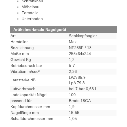
Schrankbau
Möbelbau
Formteile
Unterboden
Artikelmerkmale Nagelgerät
Art
Senkkopfnagler
Hersteller
Max
Bezeichnung
NF255F / 18
Maße mm
255x64x244
Gewicht Kg
1,2
Betriebsdruck bar
5-7
Vibration m/sec²
2,36
LWA 85,9
Lautstärke dB
LpA 79,8
Luftverbrauch
bei 7 bar 0,68 l
Ladekapazität Nägel
100
passend für:
Brads 18GA
Kopfdurchmesser mm
1,9
Nagellänge mm
15-55
Schaftdurchmesser mm
1,05