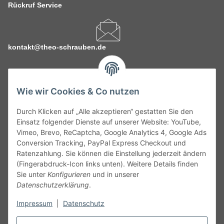
Rückruf Service
kontakt@theo-schrauben.de
Wie wir Cookies & Co nutzen
Durch Klicken auf „Alle akzeptieren“ gestatten Sie den
Service
Einsatz folgender Dienste auf unserer Website: YouTube,
Vimeo, Brevo, ReCaptcha, Google Analytics 4, Google Ads
Conversion Tracking, PayPal Express Checkout und
Gesetzliche Informationen
Ratenzahlung. Sie können die Einstellung jederzeit ändern
(Fingerabdruck-Icon links unten). Weitere Details finden
Alle technischen Angaben ohne Gewähr. Irrtümer und fehlerhafte
Sie unter
Konfigurieren
und in unserer
Angaben vorbehalten. Wenn Sie Datenblätter oder spezielle
Datenschutzerklärung
.
technische Eigenschaften benötigen, wenden Sie sich bitte an
Impressum
|
Datenschutz
unseren Kundenservice. Abbildungen der Artikel können
beispielhaft sein und vom Produkt abweichen.