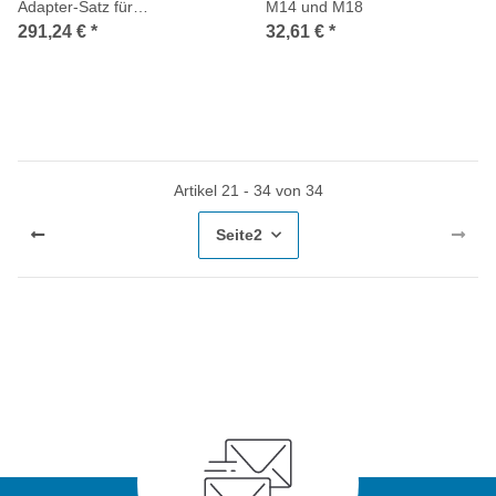
Adapter-Satz für
M14 und M18
Kompressions- und
291,24 €
*
32,61 €
*
Druckverlusttester, 30-tlg.
Artikel 21 - 34 von 34
Seite
2