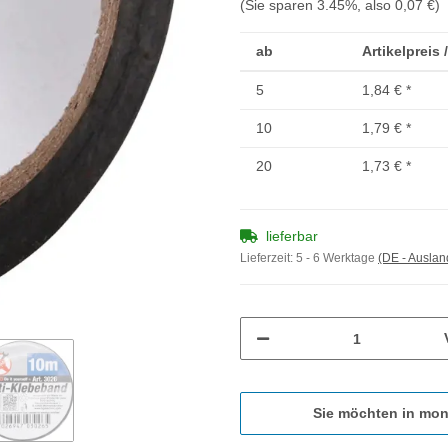
(Sie sparen
3.45%
, also
0,07 €
)
ab
Artikelpreis 
5
1,84 €
*
10
1,79 €
*
20
1,73 €
*
lieferbar
Lieferzeit:
5 - 6 Werktage
(DE - Ausla
Sie möchten in mon