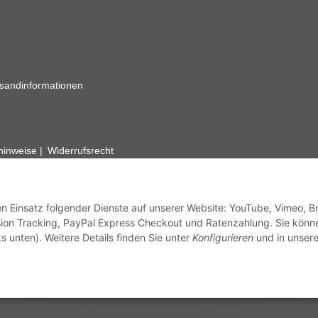
sandinformationen
zhinweise
Widerrufsrecht
rhafte Angaben vorbehalten. Wenn Sie Datenblätter oder spezielle tec
ervice. Abbildungen der Artikel können beispielhaft sein und vom Pr
den Einsatz folgender Dienste auf unserer Website: YouTube, Vimeo, B
ion Tracking, PayPal Express Checkout und Ratenzahlung. Sie könn
s unten). Weitere Details finden Sie unter
Konfigurieren
und in unsere