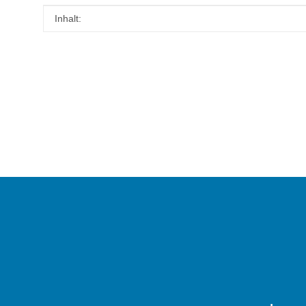
Produkteigenschaft
Wert
Inhalt: