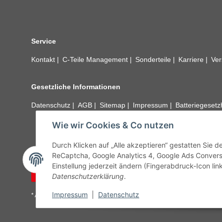
Service
Kontakt
C-Teile Management
Sonderteile
Karriere
Ver
Gesetzliche Informationen
Datenschutz
AGB
Sitemap
Impressum
Batteriegeset
Wie wir Cookies & Co nutzen
Alle technischen Angaben ohne Gewähr. Irrtümer und fehle
unseren Kundens
Durch Klicken auf „Alle akzeptieren“ gestatten Sie 
ReCaptcha, Google Analytics 4, Google Ads Convers
Einstellung jederzeit ändern (Fingerabdruck-Icon link
Vertrag widerrufen
Datenschutzerklärung
.
Impressum
|
Datenschutz
* Alle Preise inkl. gesetzlicher USt., zzgl.
Versand