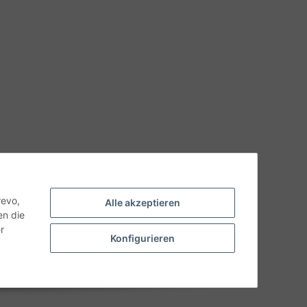
hnische Eigenschaften benötigen, wenden Sie sich bitte an
odukt abweichen.
revo,
Alle akzeptieren
en die
r
Konfigurieren