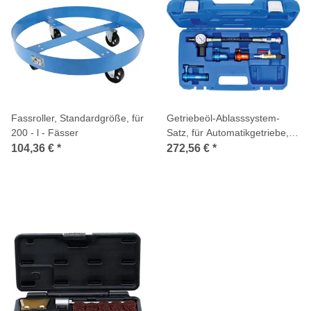
Fassroller, Standardgröße, für
Getriebeöl-Ablasssystem-
200 - l - Fässer
Satz, für Automatikgetriebe,
für Mercedes-Benz & BMW, 5-
104,36 €
*
272,56 €
*
tlg.