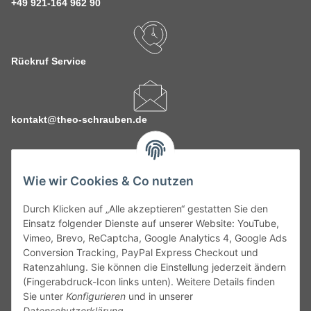
+49 921-164 962 90
Rückruf Service
kontakt@theo-schrauben.de
Wie wir Cookies & Co nutzen
Durch Klicken auf „Alle akzeptieren“ gestatten Sie den
Service
Einsatz folgender Dienste auf unserer Website: YouTube,
Vimeo, Brevo, ReCaptcha, Google Analytics 4, Google Ads
Conversion Tracking, PayPal Express Checkout und
Gesetzliche Informationen
Ratenzahlung. Sie können die Einstellung jederzeit ändern
(Fingerabdruck-Icon links unten). Weitere Details finden
Alle technischen Angaben ohne Gewähr. Irrtümer und fehlerhafte
Sie unter
Konfigurieren
und in unserer
Angaben vorbehalten. Wenn Sie Datenblätter oder spezielle
Datenschutzerklärung
.