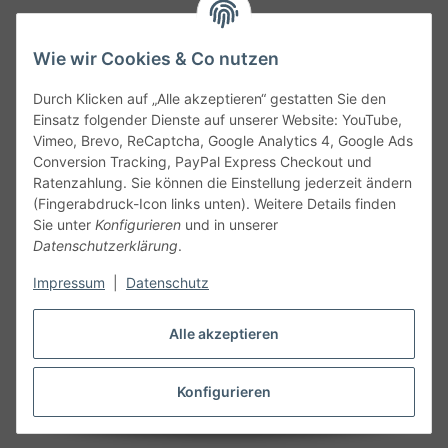
Wie wir Cookies & Co nutzen
Durch Klicken auf „Alle akzeptieren“ gestatten Sie den
Service
Einsatz folgender Dienste auf unserer Website: YouTube,
Vimeo, Brevo, ReCaptcha, Google Analytics 4, Google Ads
Conversion Tracking, PayPal Express Checkout und
Gesetzliche Informationen
Ratenzahlung. Sie können die Einstellung jederzeit ändern
(Fingerabdruck-Icon links unten). Weitere Details finden
Alle technischen Angaben ohne Gewähr. Irrtümer und fehlerhafte
Sie unter
Konfigurieren
und in unserer
Angaben vorbehalten. Wenn Sie Datenblätter oder spezielle
Datenschutzerklärung
.
technische Eigenschaften benötigen, wenden Sie sich bitte an
Impressum
|
Datenschutz
unseren Kundenservice. Abbildungen der Artikel können
beispielhaft sein und vom Produkt abweichen.
Alle akzeptieren
Vertrag widerrufen
Konfigurieren
* Alle Preise inkl. gesetzlicher USt., zzgl.
Versand