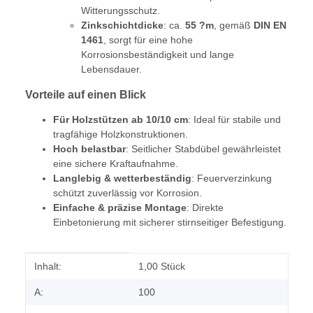
Witterungsschutz.
Zinkschichtdicke
: ca.
55 ?m
, gemäß
DIN EN
1461
, sorgt für eine hohe
Korrosionsbeständigkeit und lange
Lebensdauer.
Vorteile auf einen Blick
Für Holzstützen ab 10/10 cm
: Ideal für stabile und
tragfähige Holzkonstruktionen.
Hoch belastbar
: Seitlicher Stabdübel gewährleistet
eine sichere Kraftaufnahme.
Langlebig & wetterbeständig
: Feuerverzinkung
schützt zuverlässig vor Korrosion.
Einfache & präzise Montage
: Direkte
Einbetonierung mit sicherer stirnseitiger Befestigung.
Produkteigenschaft
Wert
Inhalt:
1,00 Stück
A:
100