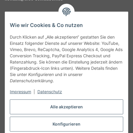
Wie wir Cookies & Co nutzen
Durch Klicken auf „Alle akzeptieren“ gestatten Sie den
Service
Einsatz folgender Dienste auf unserer Website: YouTube,
Vimeo, Brevo, ReCaptcha, Google Analytics 4, Google Ads
Conversion Tracking, PayPal Express Checkout und
Gesetzliche Informationen
Ratenzahlung. Sie können die Einstellung jederzeit ändern
(Fingerabdruck-Icon links unten). Weitere Details finden
Alle technischen Angaben ohne Gewähr. Irrtümer und fehlerhafte
Sie unter
Konfigurieren
und in unserer
Angaben vorbehalten. Wenn Sie Datenblätter oder spezielle
Datenschutzerklärung
.
technische Eigenschaften benötigen, wenden Sie sich bitte an
Impressum
|
Datenschutz
unseren Kundenservice. Abbildungen der Artikel können
beispielhaft sein und vom Produkt abweichen.
Alle akzeptieren
Vertrag widerrufen
Konfigurieren
* Alle Preise inkl. gesetzlicher USt., zzgl.
Versand