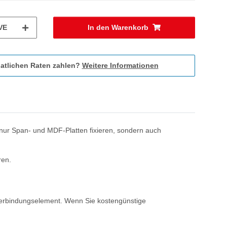
VE
In den Warenkorb
atlichen Raten zahlen?
Weitere Informationen
 nur Span- und MDF-Platten fixieren, sondern auch
ren.
Verbindungselement. Wenn Sie kostengünstige