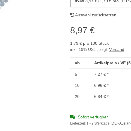
4x45
8,97 € (1,79 € pro 100 S
Auswahl zurücksetzen
8,97 €
1,79 € pro 100 Stück
inkl. 19% USt. , zzgl.
Versand
ab
Artikelpreis / VE (
5
7,27 €
*
10
6,96 €
*
20
6,84 €
*
Sofort verfügbar
Lieferzeit:
1 - 2 Werktage
(DE - Ausla