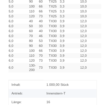
5,0
90
60
TX25
3,3
10,0
5,0
100
66
TX25
3,3
10,0
5,0
110
66
TX25
3,3
10,0
5,0
120
73
TX25
3,3
10,0
6,0
40
40
TX30
3,9
12,0
6,0
50
33
TX30
3,9
12,0
6,0
60
40
TX30
3,9
12,0
6,0
70
46
TX30
3,9
12,0
6,0
80
53
TX30
3,9
12,0
6,0
90
60
TX30
3,9
12,0
6,0
100
66
TX30
3,9
12,0
6,0
110
70
TX30
3,9
12,0
6,0
120
73
TX30
3,9
12,0
130-
6,0
73
TX30
3,9
12,0
200
Produkteigenschaft
Wert
Inhalt:
1.000,00 Stück
Antrieb:
Innenstern-T
Länge:
16