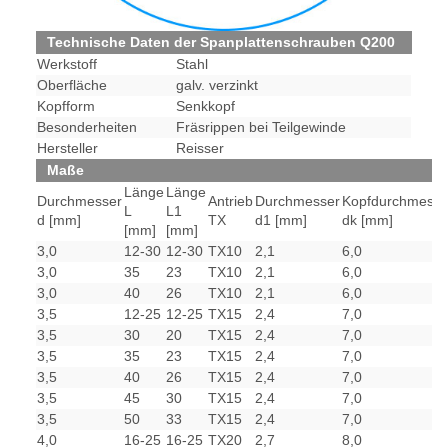
Technische Daten der Spanplattenschrauben Q200
Werkstoff
Stahl
Oberfläche
galv. verzinkt
Kopfform
Senkkopf
Besonderheiten
Fräsrippen bei Teilgewinde
Hersteller
Reisser
Maße
Länge
Länge
Durchmesser
Antrieb
Durchmesser
Kopfdurchmesse
L
L1
d [mm]
TX
d1 [mm]
dk [mm]
[mm]
[mm]
3,0
12-30
12-30
TX10
2,1
6,0
3,0
35
23
TX10
2,1
6,0
3,0
40
26
TX10
2,1
6,0
3,5
12-25
12-25
TX15
2,4
7,0
3,5
30
20
TX15
2,4
7,0
3,5
35
23
TX15
2,4
7,0
3,5
40
26
TX15
2,4
7,0
3,5
45
30
TX15
2,4
7,0
3,5
50
33
TX15
2,4
7,0
4,0
16-25
16-25
TX20
2,7
8,0