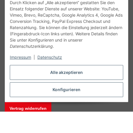
Durch Klicken auf „Alle akzeptieren“ gestatten Sie den
Einsatz folgender Dienste auf unserer Website: YouTube,
Vimeo, Brevo, ReCaptcha, Google Analytics 4, Google Ads
Conversion Tracking, PayPal Express Checkout und
Ratenzahlung. Sie können die Einstellung jederzeit ändern
(Fingerabdruck-Icon links unten). Weitere Details finden
Service
Sie unter
Konfigurieren
und in unserer
Datenschutzerklärung
.
Gesetzliche Informationen
Impressum
|
Datenschutz
Alle technischen Angaben ohne Gewähr. Irrtümer und fehlerhafte
Alle akzeptieren
Angaben vorbehalten. Wenn Sie Datenblätter oder spezielle
technische Eigenschaften benötigen, wenden Sie sich bitte an
unseren Kundenservice. Abbildungen der Artikel können
Konfigurieren
beispielhaft sein und vom Produkt abweichen.
Vertrag widerrufen
* Alle Preise inkl. gesetzlicher USt., zzgl.
Versand