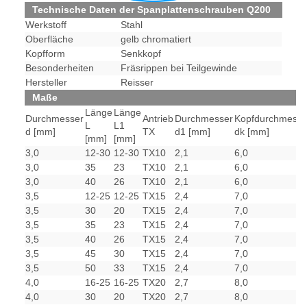
Technische Daten der Spanplattenschrauben Q200
Werkstoff
Stahl
Oberfläche
gelb chromatiert
Kopfform
Senkkopf
Besonderheiten
Fräsrippen bei Teilgewinde
Hersteller
Reisser
Maße
Länge
Länge
Durchmesser
Antrieb
Durchmesser
Kopfdurchmesse
L
L1
d [mm]
TX
d1 [mm]
dk [mm]
[mm]
[mm]
3,0
12-30
12-30
TX10
2,1
6,0
3,0
35
23
TX10
2,1
6,0
3,0
40
26
TX10
2,1
6,0
3,5
12-25
12-25
TX15
2,4
7,0
3,5
30
20
TX15
2,4
7,0
3,5
35
23
TX15
2,4
7,0
3,5
40
26
TX15
2,4
7,0
3,5
45
30
TX15
2,4
7,0
3,5
50
33
TX15
2,4
7,0
4,0
16-25
16-25
TX20
2,7
8,0
4,0
30
20
TX20
2,7
8,0