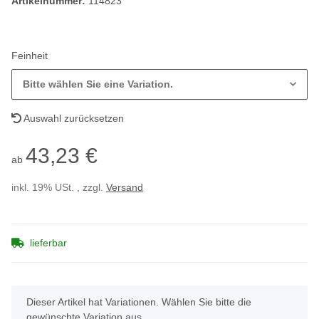
Artikelnummer:
114823
Feinheit
Bitte wählen Sie eine Variation.
Auswahl zurücksetzen
43,23 €
ab
inkl. 19% USt. , zzgl.
Versand
lieferbar
x
Dieser Artikel hat Variationen. Wählen Sie bitte die
gewünschte Variation aus.