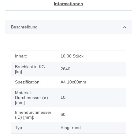
Informationen
Beschreibung
Produkteigenschaft
Wert
Inhalt:
10,00 Stück
Bruchlast in KG
2640
[kg]:
Spezifikation:
A4 10x60mm
Material-
10
Durchmesser (ø)
[mm]:
Innendurchmesser
60
(iD) [mm]:
Typ:
Ring, rund