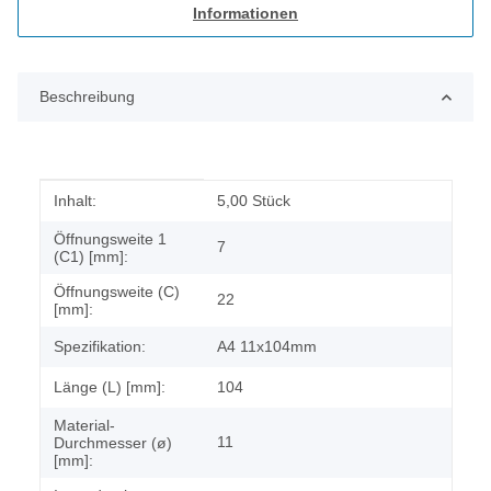
Informationen
Beschreibung
Produkteigenschaft
Wert
Inhalt:
5,00 Stück
Öffnungsweite 1
7
(C1) [mm]:
Öffnungsweite (C)
22
[mm]:
Spezifikation:
A4 11x104mm
Länge (L) [mm]:
104
Material-
11
Durchmesser (ø)
[mm]: