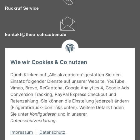
Rückruf Service
kontakt@theo-schrauben.de
Wie wir Cookies & Co nutzen
Durch Klicken auf „Alle akzeptieren“ gestatten Sie den
Service
Einsatz folgender Dienste auf unserer Website: YouTube,
Vimeo, Brevo, ReCaptcha, Google Analytics 4, Google Ads
Conversion Tracking, PayPal Express Checkout und
Gesetzliche Informationen
Ratenzahlung. Sie können die Einstellung jederzeit ändern
(Fingerabdruck-Icon links unten). Weitere Details finden
Alle technischen Angaben ohne Gewähr. Irrtümer und fehlerhafte
Sie unter
Konfigurieren
und in unserer
Angaben vorbehalten. Wenn Sie Datenblätter oder spezielle
Datenschutzerklärung
.
technische Eigenschaften benötigen, wenden Sie sich bitte an
Impressum
|
Datenschutz
unseren Kundenservice. Abbildungen der Artikel können
beispielhaft sein und vom Produkt abweichen.