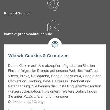
Rückruf Service
kontakt@theo-schrauben.de
Wie wir Cookies & Co nutzen
Durch Klicken auf „Alle akzeptieren“ gestatten Sie den
Service
Einsatz folgender Dienste auf unserer Website: YouTube,
Vimeo, Brevo, ReCaptcha, Google Analytics 4, Google Ads
Conversion Tracking, PayPal Express Checkout und
Gesetzliche Informationen
Ratenzahlung. Sie können die Einstellung jederzeit ändern
(Fingerabdruck-Icon links unten). Weitere Details finden
Alle technischen Angaben ohne Gewähr. Irrtümer und fehlerhafte
Sie unter
Konfigurieren
und in unserer
Angaben vorbehalten. Wenn Sie Datenblätter oder spezielle
Datenschutzerklärung
.
technische Eigenschaften benötigen, wenden Sie sich bitte an