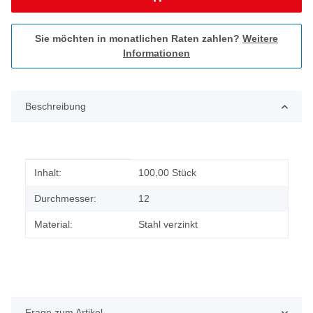
Sie möchten in monatlichen Raten zahlen?
Weitere
Informationen
Beschreibung
Produkteigenschaft
Wert
Inhalt:
100,00 Stück
Durchmesser:
12
Material:
Stahl verzinkt
Frage zum Artikel